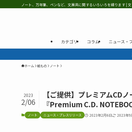
ノート、万年筆、ペンなど、文房具に関するいろいろを綴ります | 文
カテゴリ
コラム
ニュース・
ホーム
紙もの
ノート
【ご提供】プレミアムCDノー
2023
2/06
『Premium C.D. NOTEBOOK
ノート
ニュース・プレスリリース
2023年2月6日
2023年9