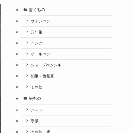
書くもの
サインペン
万年筆
インク
ボールペン
シャープペンシル
鉛筆・色鉛筆
その他
紙もの
ノート
手帳
その他、紙