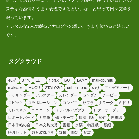
ステキな感情をうまく表現できるといいな、と思って日々文章を
綴っています。
デジタルな2人が綴るアナログへの想い、うまく伝わると嬉しい
です。
タグクラウド
4C芯
3776
EDiT
filofax
ISOT
LAMY
maikobungu
makuake
MUCU
STALOGY
uni-ball one
のり
アイデアノート
アケルンダー
アルスター
カレンダー
ガンダム
クーピー
コピック
コラボレーション
コンビニ
ゼブラ
ナヌーク
ミドリ
モレスキン
ユニコーン
リフィルアダプター
レターオープナー
レポートパッド
万年筆
修正テープ
原稿用紙
呉竹
四季織
日本手帖の会
日本文具大賞
書籍
水縞
特殊紙
紙紐
絵具セット
超音波洗浄器
野帳
限定
雑誌