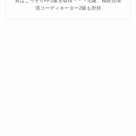
実はこっそりFP2級を取得・・・宅建、福祉住環
境コーディネーター2級も所持