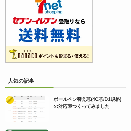
人気の記事
ボールペン替え芯(4C芯/D1規格)
の対応表つくってみました