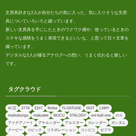
文房具好きな2人が自分たちの気に入った、気に入りそうな文房
具についていろいろと綴っています。
新しい文房具を手にしたときのワクワク感や、使っているときの
ステキな感情をうまく表現できるといいな、と思って日々文章を
綴っています。
デジタルな2人が綴るアナログへの想い、うまく伝わると嬉しい
です。
タグクラウド
4C芯
3776
EDiT
filofax
FLOATUNE
ISOT
LAMY
maikobungu
makuake
MUCU
STALOGY
uni-ball one
のり
アイデアノート
アケルンダー
アルスター
カレンダー
ガンダム
クーピー
コピック
コラボレーション
コンビニ
ゼブラ