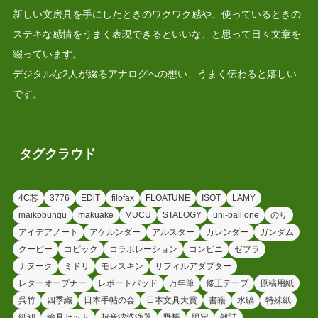
新しい文房具を手にしたときのワクワク感や、使っているときの
ステキな感情をうまく表現できるといいな、と思って日々文章を
綴っています。
デジタルな2人が綴るアナログへの想い、うまく伝わると嬉しい
です。
タグクラウド
4C芯
3776
EDiT
filofax
FLOATUNE
ISOT
LAMY
maikobungu
makuake
MUCU
STALOGY
uni-ball one
のり
アイデアノート
アケルンダー
アルスター
カレンダー
ガンダム
クーピー
コピック
コラボレーション
コンビニ
ゼブラ
ナヌーク
ミドリ
モレスキン
リフィルアダプター
レターオープナー
レポートパッド
万年筆
修正テープ
原稿用紙
呉竹
四季織
日本手帖の会
日本文具大賞
書籍
水縞
特殊紙
紙紐
絵具セット
超音波洗浄器
野帳
限定
雑誌