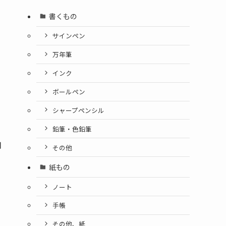
書くもの
サインペン
万年筆
インク
ボールペン
シャープペンシル
鉛筆・色鉛筆
月
その他
紙もの
ノート
手帳
その他、紙