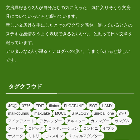
文房具好きな2人が自分たちの気に入った、気に入りそうな文房
具についていろいろと綴っています。
新しい文房具を手にしたときのワクワク感や、使っているときの
ステキな感情をうまく表現できるといいな、と思って日々文章を
綴っています。
デジタルな2人が綴るアナログへの想い、うまく伝わると嬉しい
です。
タグクラウド
4C芯
3776
EDiT
filofax
FLOATUNE
ISOT
LAMY
maikobungu
makuake
MUCU
STALOGY
uni-ball one
のり
アイデアノート
アケルンダー
アルスター
カレンダー
ガンダム
クーピー
コピック
コラボレーション
コンビニ
ゼブラ
ナヌーク
ミドリ
モレスキン
リフィルアダプター