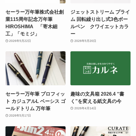
セーラー万年筆株式会社創
ジェットストリーム プライ
業115周年記念万年筆
ム 回転繰り出し式3色ボー
HIROSHIMA 「寄木細
ルペン クワイエットカラ
工」「モミジ」
ー
2026年5月22日
2026年5月20日
セーラー万年筆 プロフィッ
趣味の文具箱 2026.4 “書
ト カジュアルL ベーシス ゴ
く”を変える紙文具の今
ールドトリム 万年筆
2026年4月14日
2026年5月17日