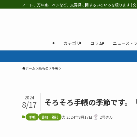
ノート、万年筆、ペンなど、文房具に関するいろいろを綴ります | 文
カテゴリ
コラム
ニュース・
ホーム
紙もの
手帳
2024
そろそろ手帳の季節です。「
8/17
手帳
書籍・雑誌
2024年8月17日
2号さん