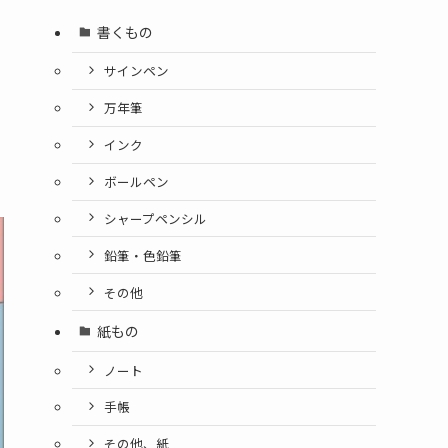
書くもの
サインペン
万年筆
インク
ボールペン
シャープペンシル
鉛筆・色鉛筆
その他
紙もの
ノート
手帳
その他、紙