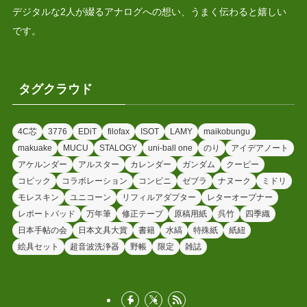
デジタルな2人が綴るアナログへの想い、うまく伝わると嬉しい
です。
タグクラウド
4C芯
3776
EDiT
filofax
ISOT
LAMY
maikobungu
makuake
MUCU
STALOGY
uni-ball one
のり
アイデアノート
アケルンダー
アルスター
カレンダー
ガンダム
クーピー
コピック
コラボレーション
コンビニ
ゼブラ
ナヌーク
ミドリ
モレスキン
ユニコーン
リフィルアダプター
レターオープナー
レポートパッド
万年筆
修正テープ
原稿用紙
呉竹
四季織
日本手帖の会
日本文具大賞
書籍
水縞
特殊紙
紙紐
絵具セット
超音波洗浄器
野帳
限定
雑誌