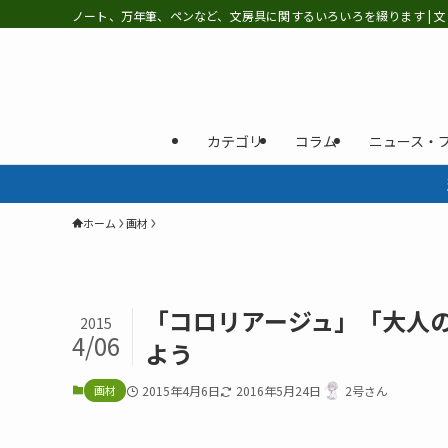
ノート、万年筆、ペンなど、文房具に関するいろいろを綴ります | 文
カテゴリ
コラム
ニュース・
ホーム
画材
「コロリアージュ」「大人
2015
4/06
よう
画材
2015年4月6日
2016年5月24日
2号さん