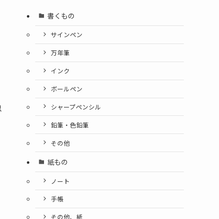
書くもの
サインペン
万年筆
インク
ボールペン
シャープペンシル
思
鉛筆・色鉛筆
その他
紙もの
ノート
手帳
その他、紙