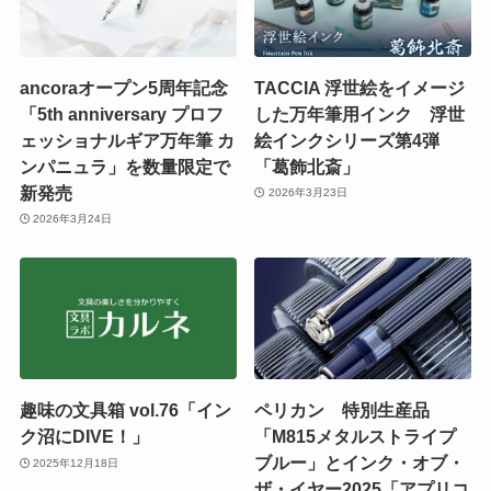
ancoraオープン5周年記念
TACCIA 浮世絵をイメージ
「5th anniversary プロフ
した万年筆用インク 浮世
ェッショナルギア万年筆 カ
絵インクシリーズ第4弾
ンパニュラ」を数量限定で
「葛飾北斎」
新発売
2026年3月23日
2026年3月24日
趣味の文具箱 vol.76「イン
ペリカン 特別生産品
ク沼にDIVE！」
「M815メタルストライプ
ブルー」とインク・オブ・
2025年12月18日
ザ・イヤー2025「アプリコ