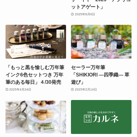
ットアゲート」
2025年6月6日
「もっと黒を愉しむ万年筆
セーラー万年筆
インク6色セットつき 万年
「SHIKIORI ―四季織― 草
筆のある毎日」４/30発売
遊び」
2025年4月24日
2025年2月14日