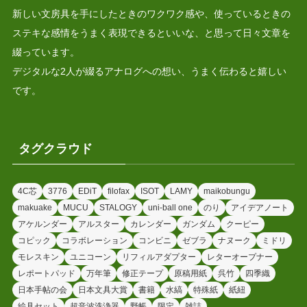
新しい文房具を手にしたときのワクワク感や、使っているときの
ステキな感情をうまく表現できるといいな、と思って日々文章を
綴っています。
デジタルな2人が綴るアナログへの想い、うまく伝わると嬉しい
です。
タグクラウド
4C芯
3776
EDiT
filofax
ISOT
LAMY
maikobungu
makuake
MUCU
STALOGY
uni-ball one
のり
アイデアノート
アケルンダー
アルスター
カレンダー
ガンダム
クーピー
コピック
コラボレーション
コンビニ
ゼブラ
ナヌーク
ミドリ
モレスキン
ユニコーン
リフィルアダプター
レターオープナー
レポートパッド
万年筆
修正テープ
原稿用紙
呉竹
四季織
日本手帖の会
日本文具大賞
書籍
水縞
特殊紙
紙紐
絵具セット
超音波洗浄器
野帳
限定
雑誌