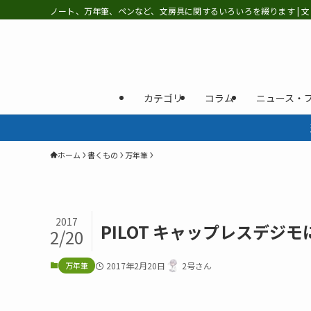
ノート、万年筆、ペンなど、文房具に関するいろいろを綴ります | 文
カテゴリ
コラム
ニュース・
ホーム
書くもの
万年筆
2017
PILOT キャップレスデジ
2/20
万年筆
2017年2月20日
2号さん