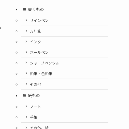
書くもの
サインペン
い
万年筆
インク
ボールペン
シャープペンシル
鉛筆・色鉛筆
その他
紙もの
ノート
手帳
その他、紙