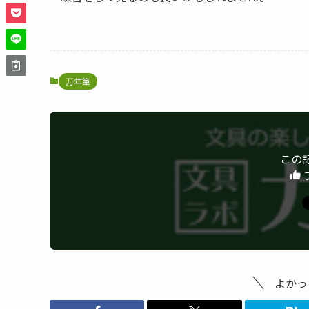
万年筆
この
よかっ