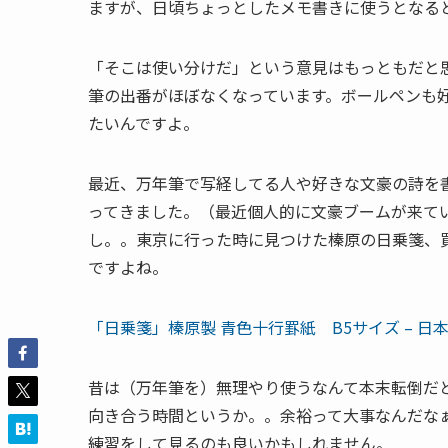
ますが、日頃ちょっとしたメモ書きに使うとなる
「そこは使い分けだ」という意見はもっともだと
筆の出番がほぼなくなっています。ボールペンも
たいんですよ。
最近、万年筆で写経してる人や好きな文豪の詩を
ってきました。（最近個人的に文豪ブームが来て
し。。東京に行った時に見つけた榛原の日乗箋、
ですよね。
「日乗箋」榛原製 青色十行罫紙 B5サイズ – 
昔は（万年筆を）無理やり使うなんて本末転倒だ
向き合う時間というか。。余裕って大事なんだな
練習をして見るのも良いかもしれません。