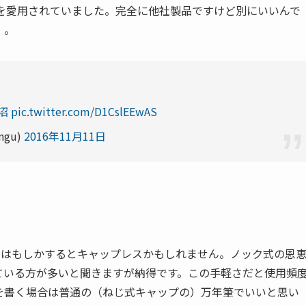
プレスを愛用されていました。完全に他社製品ですけど別にいいんで
。。
沼
pic.twitter.com/D1CslEEwAS
ngu)
2016年11月11日
のはもしかするとキャップレスかもしれません。ノック式の恩
ている方が多いと聞きますが納得です。この手軽さだと使用頻
を書く場合は普通の（ねじ式キャップの）万年筆でいいと思い