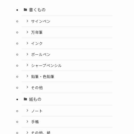
書くもの
サインペン
万年筆
インク
ボールペン
シャープペンシル
）
鉛筆・色鉛筆
その他
紙もの
ノート
手帳
その他、紙