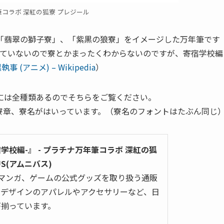
コラボ 深紅の狐寮 プレジール
「翡翠の獅子寮」、「紫黒の狼寮」をイメージした万年筆です
見ていないので寮とかまったくわからないのですが、寄宿学校編
執事 (アニメ) – Wikipedia
）
には全種類あるのでそちらをご覧ください。
寮章、寮名がはいっています。（寮名のフォントはたぶん同じ
宿学校編-』 - プラチナ万年筆コラボ 深紅の狐
BUS(アムニバス)
メやマンガ、ゲームの公式グッズを取り扱う通販
ルデザインのアパレルやアクセサリーなど、日
が揃っています。