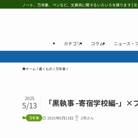
ノート、万年筆、ペンなど、文房具に関するいろいろを綴ります | 文
カテゴリ
コラム
ニュース・
ホーム
書くもの
万年筆
2025
「黒執事 -寄宿学校編-」×
5/13
万年筆
2025年5月13日
2号さん