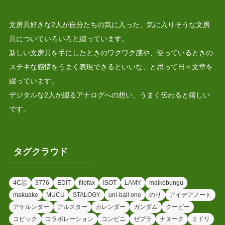
文房具好きな2人が自分たちの気に入った、気に入りそうな文房
具についていろいろと綴っています。
新しい文房具を手にしたときのワクワク感や、使っているときの
ステキな感情をうまく表現できるといいな、と思って日々文章を
綴っています。
デジタルな2人が綴るアナログへの想い、うまく伝わると嬉しい
です。
タグクラウド
4C芯
3776
EDiT
filofax
ISOT
LAMY
maikobungu
makuake
MUCU
STALOGY
uni-ball one
のり
アイデアノート
アケルンダー
アルスター
カレンダー
ガンダム
クーピー
コピック
コラボレーション
コンビニ
ゼブラ
ナヌーク
ミドリ