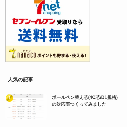
人気の記事
ボールペン替え芯(4C芯/D1規格)
の対応表つくってみました