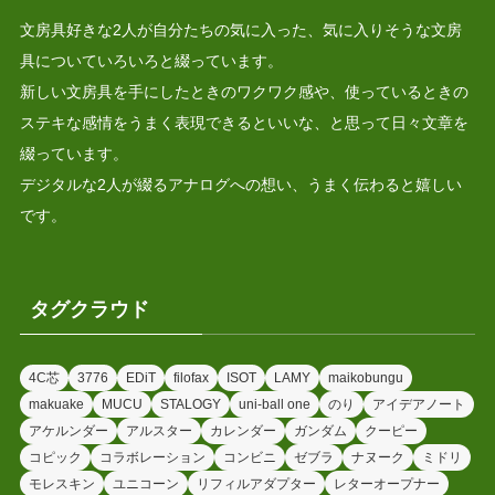
文房具好きな2人が自分たちの気に入った、気に入りそうな文房
具についていろいろと綴っています。
新しい文房具を手にしたときのワクワク感や、使っているときの
ステキな感情をうまく表現できるといいな、と思って日々文章を
綴っています。
デジタルな2人が綴るアナログへの想い、うまく伝わると嬉しい
です。
タグクラウド
4C芯
3776
EDiT
filofax
ISOT
LAMY
maikobungu
makuake
MUCU
STALOGY
uni-ball one
のり
アイデアノート
アケルンダー
アルスター
カレンダー
ガンダム
クーピー
コピック
コラボレーション
コンビニ
ゼブラ
ナヌーク
ミドリ
モレスキン
ユニコーン
リフィルアダプター
レターオープナー