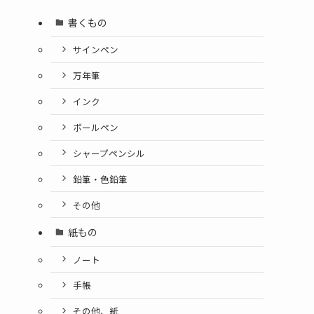
書くもの
サインペン
万年筆
インク
ボールペン
シャープペンシル
鉛筆・色鉛筆
その他
紙もの
ノート
手帳
その他、紙