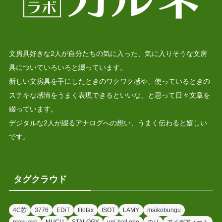
文房具好きな2人が自分たちの気に入った、気に入りそうな文房
具についていろいろと綴っています。
新しい文房具を手にしたときのワクワク感や、使っているときの
ステキな感情をうまく表現できるといいな、と思って日々文章を
綴っています。
デジタルな2人が綴るアナログへの想い、うまく伝わると嬉しい
です。
タグクラウド
4C芯
3776
EDiT
filofax
ISOT
LAMY
maikobungu
makuake
MUCU
STALOGY
uni-ball one
のり
アイデアノート