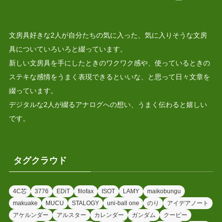
文房具好きな2人が自分たちの気に入った、気に入りそうな文房
具についていろいろと綴っています。
新しい文房具を手にしたときのワクワク感や、使っているときの
ステキな感情をうまく表現できるといいな、と思って日々文章を
綴っています。
デジタルな2人が綴るアナログへの想い、うまく伝わると嬉しい
です。
タグクラウド
4C芯
3776
EDiT
filofax
ISOT
LAMY
maikobungu
makuake
MUCU
STALOGY
uni-ball one
のり
アイデアノート
アケルンダー
アルスター
カレンダー
ガンダム
クーピー