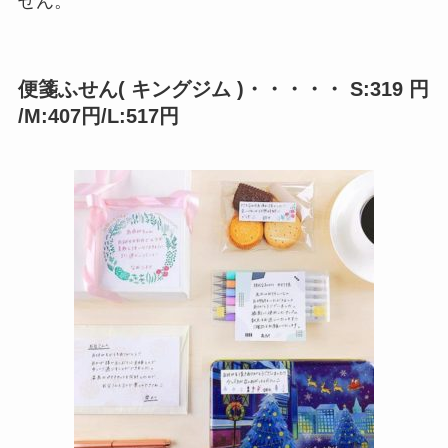
せん。
便箋ふせん( キングジム )・・・・・ S:319 円
/M:407円/L:517円