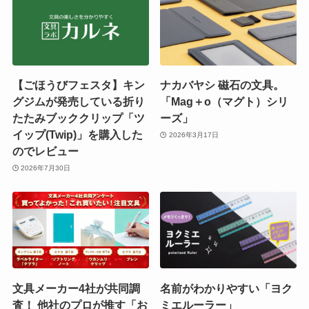
【ごほうびフェスタ】キン
ナカバヤシ 磁石の文具。
グジムが発売している折り
「Mag＋o（マグト）シリ
たたみブッククリップ「ツ
ーズ」
イップ(Twip)」を購入した
2026年3月17日
のでレビュー
2026年7月30日
文具メーカー4社が共同調
名前がわかりやすい「ヨク
査！ 他社のプロが推す「お
ミエルーラー」