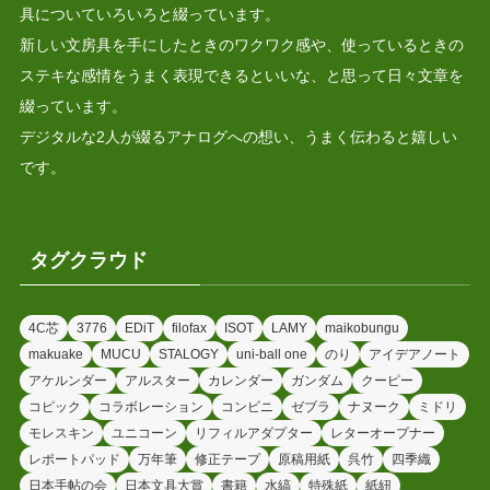
具についていろいろと綴っています。
新しい文房具を手にしたときのワクワク感や、使っているときの
ステキな感情をうまく表現できるといいな、と思って日々文章を
綴っています。
デジタルな2人が綴るアナログへの想い、うまく伝わると嬉しい
です。
タグクラウド
4C芯
3776
EDiT
filofax
ISOT
LAMY
maikobungu
makuake
MUCU
STALOGY
uni-ball one
のり
アイデアノート
アケルンダー
アルスター
カレンダー
ガンダム
クーピー
コピック
コラボレーション
コンビニ
ゼブラ
ナヌーク
ミドリ
モレスキン
ユニコーン
リフィルアダプター
レターオープナー
レポートパッド
万年筆
修正テープ
原稿用紙
呉竹
四季織
日本手帖の会
日本文具大賞
書籍
水縞
特殊紙
紙紐