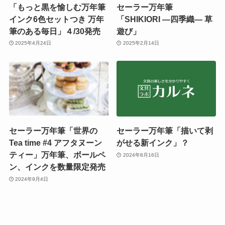
「もっと黒を愉しむ万年筆
セーラー万年筆
インク6色セットつき 万年
「SHIKIORI ―四季織― 草
筆のある毎日」４/30発売
遊び」
2025年4月24日
2025年2月14日
セーラー万年筆「世界の
セーラー万年筆「描いて剥
Tea time #4 アフタヌーン
がせる新インク」？
ティー」万年筆、ボールペ
2024年8月16日
ン、インクを数量限定発売
2024年9月4日