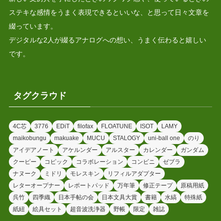
ステキな感情をうまく表現できるといいな、と思って日々文章を
綴っています。
デジタルな2人が綴るアナログへの想い、うまく伝わると嬉しい
です。
タグクラウド
4C芯
3776
EDiT
filofax
FLOATUNE
ISOT
LAMY
maikobungu
makuake
MUCU
STALOGY
uni-ball one
のり
アイデアノート
アケルンダー
アルスター
カレンダー
ガンダム
クーピー
コピック
コラボレーション
コンビニ
ゼブラ
ナヌーク
ミドリ
モレスキン
リフィルアダプター
レターオープナー
レポートパッド
万年筆
修正テープ
原稿用紙
呉竹
四季織
日本手帖の会
日本文具大賞
書籍
水縞
特殊紙
紙紐
絵具セット
超音波洗浄器
野帳
限定
雑誌