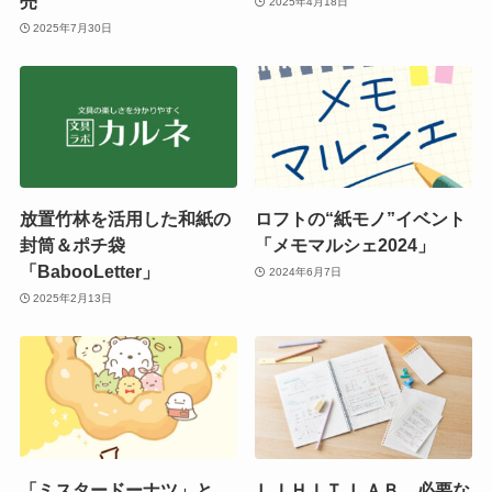
売
2025年4月18日
2025年7月30日
放置竹林を活用した和紙の
ロフトの“紙モノ”イベント
封筒＆ポチ袋
「メモマルシェ2024」
「BabooLetter」
2024年6月7日
2025年2月13日
「ミスタードーナツ」と
ＬＩＨＩＴ ＬＡＢ．必要な