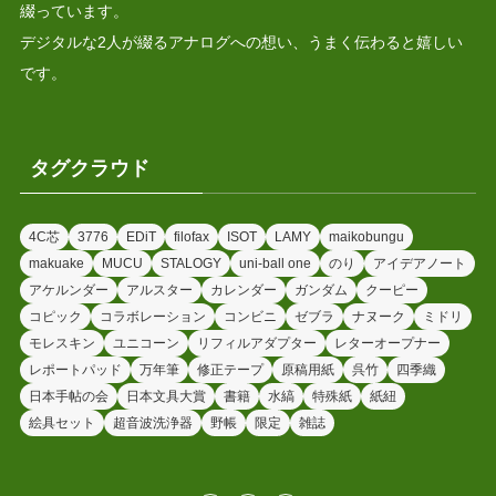
綴っています。
デジタルな2人が綴るアナログへの想い、うまく伝わると嬉しい
です。
タグクラウド
4C芯
3776
EDiT
filofax
ISOT
LAMY
maikobungu
makuake
MUCU
STALOGY
uni-ball one
のり
アイデアノート
アケルンダー
アルスター
カレンダー
ガンダム
クーピー
コピック
コラボレーション
コンビニ
ゼブラ
ナヌーク
ミドリ
モレスキン
ユニコーン
リフィルアダプター
レターオープナー
レポートパッド
万年筆
修正テープ
原稿用紙
呉竹
四季織
日本手帖の会
日本文具大賞
書籍
水縞
特殊紙
紙紐
絵具セット
超音波洗浄器
野帳
限定
雑誌