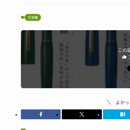
万年筆
この
よかっ