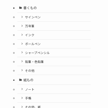
書くもの
サインペン
万年筆
インク
ボールペン
シャープペンシル
鉛筆・色鉛筆
その他
紙もの
ノート
手帳
その他、紙