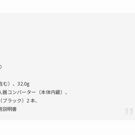
り
む）、32.0g
入器コンバーター（本体内蔵）、
ブラック）2 本、
用説明書