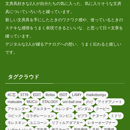
文房具好きな2人が自分たちの気に入った、気に入りそうな文房
具についていろいろと綴っています。
新しい文房具を手にしたときのワクワク感や、使っているときの
ステキな感情をうまく表現できるといいな、と思って日々文章を
綴っています。
デジタルな2人が綴るアナログへの想い、うまく伝わると嬉しい
です。
タグクラウド
4C芯
3776
EDiT
filofax
ISOT
LAMY
maikobungu
makuake
MUCU
STALOGY
uni-ball one
のり
アイデアノート
アケルンダー
アルスター
カレンダー
ガンダム
クーピー
コピック
コラボレーション
コンビニ
ゼブラ
ナヌーク
ミドリ
モレスキン
ユニコーン
リフィルアダプター
レターオープナー
レポートパッド
万年筆
修正テープ
原稿用紙
呉竹
四季織