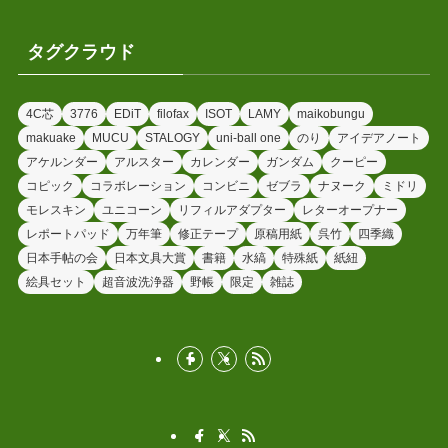
タグクラウド
4C芯
3776
EDiT
filofax
ISOT
LAMY
maikobungu
makuake
MUCU
STALOGY
uni-ball one
のり
アイデアノート
アケルンダー
アルスター
カレンダー
ガンダム
クーピー
コピック
コラボレーション
コンビニ
ゼブラ
ナヌーク
ミドリ
モレスキン
ユニコーン
リフィルアダプター
レターオープナー
レポートパッド
万年筆
修正テープ
原稿用紙
呉竹
四季織
日本手帖の会
日本文具大賞
書籍
水縞
特殊紙
紙紐
絵具セット
超音波洗浄器
野帳
限定
雑誌