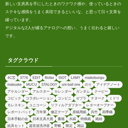
新しい文房具を手にしたときのワクワク感や、使っているときの
ステキな感情をうまく表現できるといいな、と思って日々文章を
綴っています。
デジタルな2人が綴るアナログへの想い、うまく伝わると嬉しい
です。
タグクラウド
4C芯
3776
EDiT
filofax
ISOT
LAMY
maikobungu
makuake
MUCU
STALOGY
uni-ball one
のり
アイデアノート
アケルンダー
アルスター
カレンダー
ガンダム
クーピー
コピック
コラボレーション
コンビニ
ゼブラ
ナヌーク
ミドリ
モレスキン
ユニコーン
リフィルアダプター
レターオープナー
レポートパッド
万年筆
修正テープ
原稿用紙
呉竹
四季織
日本手帖の会
日本文具大賞
書籍
水縞
特殊紙
紙紐
絵具セット
超音波洗浄器
野帳
限定
雑誌