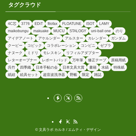
タグクラウド
4C芯
3776
EDiT
filofax
FLOATUNE
ISOT
LAMY
maikobungu
makuake
MUCU
STALOGY
uni-ball one
のり
アイデアノート
アケルンダー
アルスター
カレンダー
ガンダム
クーピー
コピック
コラボレーション
コンビニ
ゼブラ
ナヌーク
ミドリ
モレスキン
リフィルアダプター
レターオープナー
レポートパッド
万年筆
修正テープ
原稿用紙
呉竹
四季織
日本手帖の会
日本文具大賞
書籍
水縞
特殊紙
紙紐
絵具セット
超音波洗浄器
野帳
限定
雑誌
©
文具ラボ カルネ / エムティ・デザイン