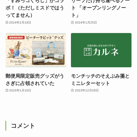
「すみっコぐらし」がコラ
リーフだけ持ち運べるノー
ボ！（ただしミスドではう
ト 「オープンリングノー
ってません）
ト」
2024年2月19日
2024年1月25日
郵便局限定販売グッズがう
モンチッチのそえぶみ箋と
さぎに占領されていた
ミニレターセット
2024年1月16日
2023年12月28日
コメント