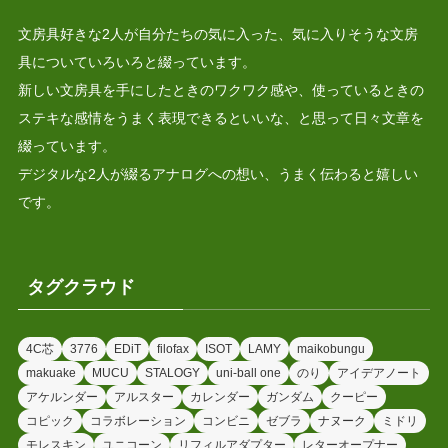
文房具好きな2人が自分たちの気に入った、気に入りそうな文房
具についていろいろと綴っています。
新しい文房具を手にしたときのワクワク感や、使っているときの
ステキな感情をうまく表現できるといいな、と思って日々文章を
綴っています。
デジタルな2人が綴るアナログへの想い、うまく伝わると嬉しい
です。
タグクラウド
4C芯
3776
EDiT
filofax
ISOT
LAMY
maikobungu
makuake
MUCU
STALOGY
uni-ball one
のり
アイデアノート
アケルンダー
アルスター
カレンダー
ガンダム
クーピー
コピック
コラボレーション
コンビニ
ゼブラ
ナヌーク
ミドリ
モレスキン
ユニコーン
リフィルアダプター
レターオープナー