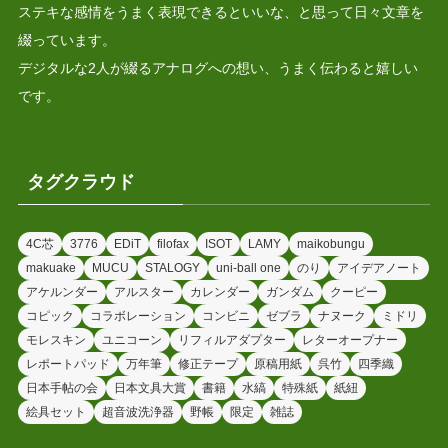
ステキな感情をうまく表現できるといいな、と思って日々文章を
綴っています。
デジタルな2人が綴るアナログへの想い、うまく伝わると嬉しい
です。
タグクラウド
4C芯
3776
EDiT
filofax
ISOT
LAMY
maikobungu
makuake
MUCU
STALOGY
uni-ball one
のり
アイデアノート
アケルンダー
アルスター
カレンダー
ガンダム
クーピー
コピック
コラボレーション
コンビニ
ゼブラ
ナヌーク
ミドリ
モレスキン
ユニコーン
リフィルアダプター
レターオープナー
レポートパッド
万年筆
修正テープ
原稿用紙
呉竹
四季織
日本手帖の会
日本文具大賞
書籍
水縞
特殊紙
紙紐
絵具セット
超音波洗浄器
野帳
限定
雑誌