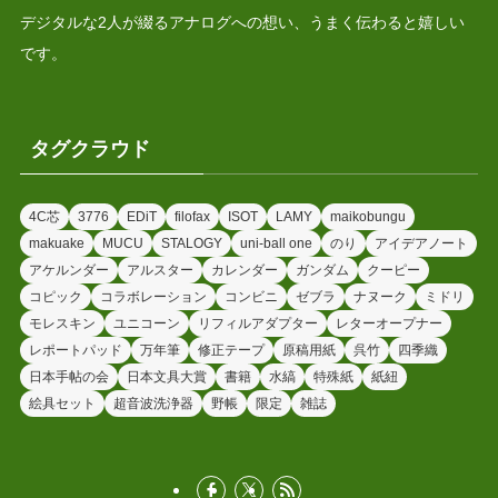
デジタルな2人が綴るアナログへの想い、うまく伝わると嬉しい
です。
タグクラウド
4C芯
3776
EDiT
filofax
ISOT
LAMY
maikobungu
makuake
MUCU
STALOGY
uni-ball one
のり
アイデアノート
アケルンダー
アルスター
カレンダー
ガンダム
クーピー
コピック
コラボレーション
コンビニ
ゼブラ
ナヌーク
ミドリ
モレスキン
ユニコーン
リフィルアダプター
レターオープナー
レポートパッド
万年筆
修正テープ
原稿用紙
呉竹
四季織
日本手帖の会
日本文具大賞
書籍
水縞
特殊紙
紙紐
絵具セット
超音波洗浄器
野帳
限定
雑誌