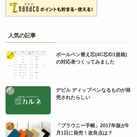
人気の記事
ボールペン替え芯(4C芯/D1規格)
の対応表つくってみました
デビル ディップペンなるものが発
売されたらしい
「ブラウニー手帳」2017年版が9
月1日に発売！改良点は？