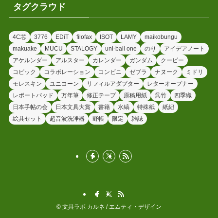
タグクラウド
4C芯
3776
EDiT
filofax
ISOT
LAMY
maikobungu
makuake
MUCU
STALOGY
uni-ball one
のり
アイデアノート
アケルンダー
アルスター
カレンダー
ガンダム
クーピー
コピック
コラボレーション
コンビニ
ゼブラ
ナヌーク
ミドリ
モレスキン
ユニコーン
リフィルアダプター
レターオープナー
レポートパッド
万年筆
修正テープ
原稿用紙
呉竹
四季織
日本手帖の会
日本文具大賞
書籍
水縞
特殊紙
紙紐
絵具セット
超音波洗浄器
野帳
限定
雑誌
©
文具ラボ カルネ / エムティ・デザイン