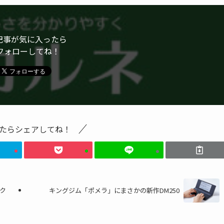
記事が気に入ったら
フォローしてね！
たらシェアしてね！
ック
キングジム「ポメラ」にまさかの新作DM250