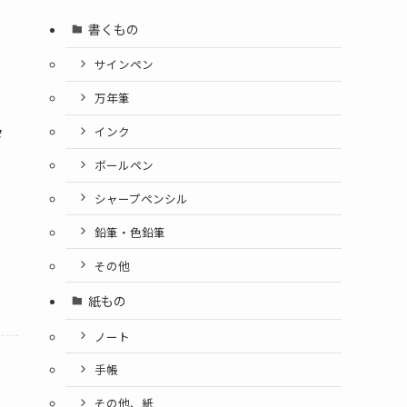
書くもの
サインペン
万年筆
タ
インク
ボールペン
シャープペンシル
鉛筆・色鉛筆
その他
紙もの
ノート
手帳
その他、紙