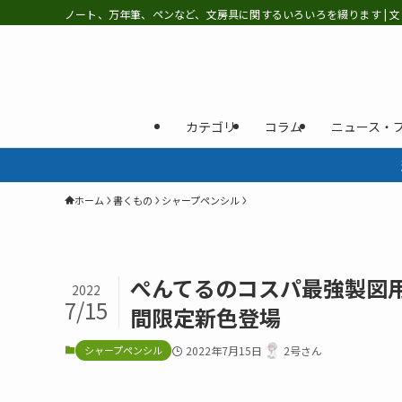
ノート、万年筆、ペンなど、文房具に関するいろいろを綴ります | 文
カテゴリ
コラム
ニュース・
ホーム
書くもの
シャープペンシル
ぺんてるのコスパ最強製図用シ
2022
7/15
間限定新色登場
シャープペンシル
2022年7月15日
2号さん