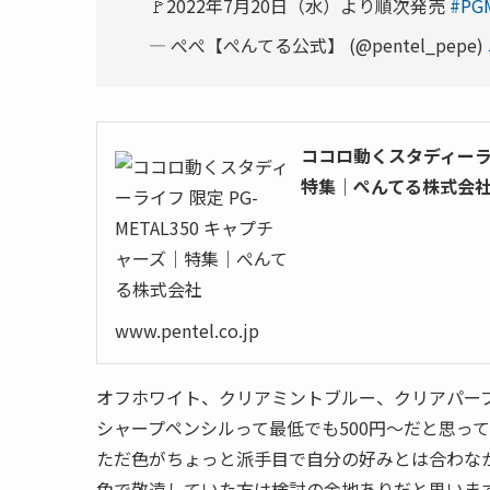
🚩2022年7月20日（水）より順次発売
#PG
— ぺぺ【ぺんてる公式】 (@pentel_pepe)
ココロ動くスタディーライフ
特集｜ぺんてる株式会
www.pentel.co.jp
オフホワイト、クリアミントブルー、クリアパープル
シャープペンシルって最低でも500円～だと思っ
ただ色がちょっと派手目で自分の好みとは合わな
色で敬遠していた方は検討の余地ありだと思いま