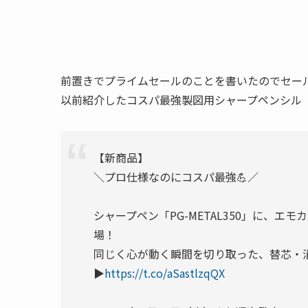
前置きでプライムセールのことを書いたのでセー
以前紹介したコスパ最強製図用シャープペンシル「P
【新商品】
＼プロ仕様なのにコスパ最強💪／
シャープペン「PG-METAL350」に、エモ
場！
同じく心が動く瞬間を切り取った、替芯・消
▶️
https://t.co/aSastlzqQX