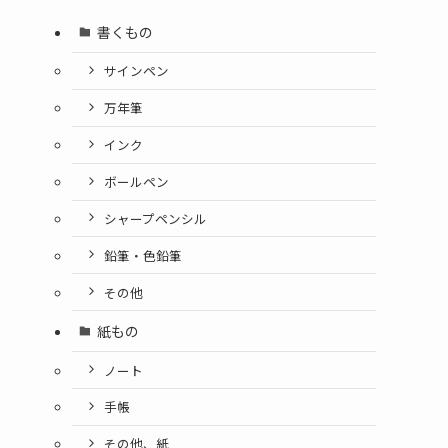
書くもの
サインペン
万年筆
インク
ボールペン
シャープペンシル
鉛筆・色鉛筆
その他
紙もの
ノート
手帳
その他、紙