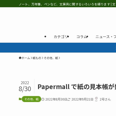
ノート、万年筆、ペンなど、文房具に関するいろいろを綴ります | 文
カテゴリ
コラム
ニュース・
ホーム
紙もの
その他、紙
2022
Papermall で紙の見
8/30
その他、紙
2022年8月30日
2022年9月21日
2号さん