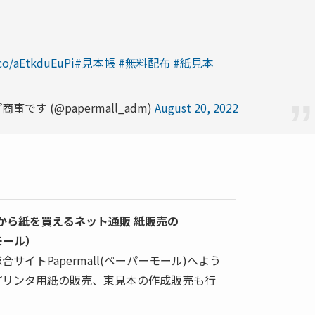
.co/aEtkduEuPi
#見本帳
#無料配布
#紙見本
事です (@papermall_adm)
August 20, 2022
枚から紙を買えるネット通販 紙販売の
ーモール）
サイトPapermall(ペーパーモール)へよう
プリンタ用紙の販売、束見本の作成販売も行