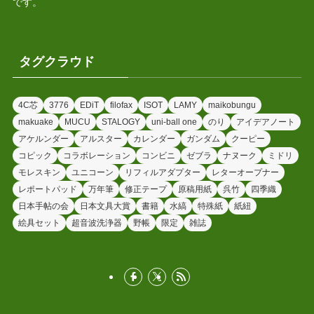
です。
タグクラウド
4C芯
3776
EDiT
filofax
ISOT
LAMY
maikobungu
makuake
MUCU
STALOGY
uni-ball one
のり
アイデアノート
アケルンダー
アルスター
カレンダー
ガンダム
クーピー
コピック
コラボレーション
コンビニ
ゼブラ
ナヌーク
ミドリ
モレスキン
ユニコーン
リフィルアダプター
レターオープナー
レポートパッド
万年筆
修正テープ
原稿用紙
呉竹
四季織
日本手帖の会
日本文具大賞
書籍
水縞
特殊紙
紙紐
絵具セット
超音波洗浄器
野帳
限定
雑誌