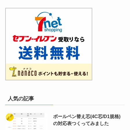
人気の記事
ボールペン替え芯(4C芯/D1規格)
の対応表つくってみました