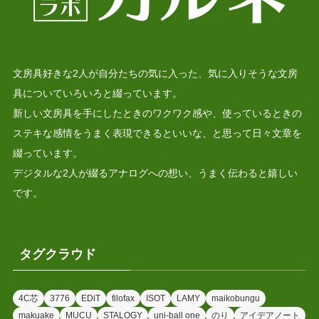
文房具好きな2人が自分たちの気に入った、気に入りそうな文房
具についていろいろと綴っています。
新しい文房具を手にしたときのワクワク感や、使っているときの
ステキな感情をうまく表現できるといいな、と思って日々文章を
綴っています。
デジタルな2人が綴るアナログへの想い、うまく伝わると嬉しい
です。
タグクラウド
4C芯
3776
EDiT
filofax
ISOT
LAMY
maikobungu
makuake
MUCU
STALOGY
uni-ball one
のり
アイデアノート