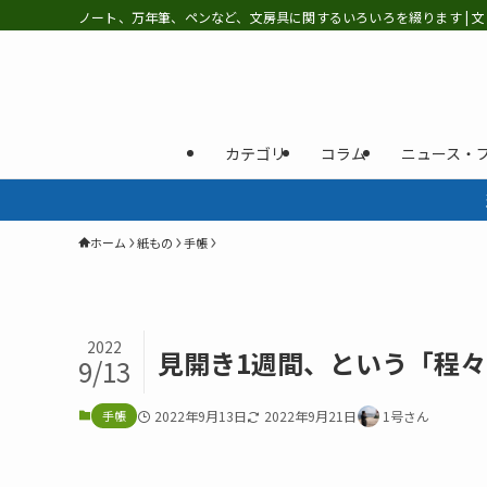
ノート、万年筆、ペンなど、文房具に関するいろいろを綴ります | 文
カテゴリ
コラム
ニュース・
ホーム
紙もの
手帳
2022
見開き1週間、という「程々に
9/13
手帳
2022年9月13日
2022年9月21日
1号さん