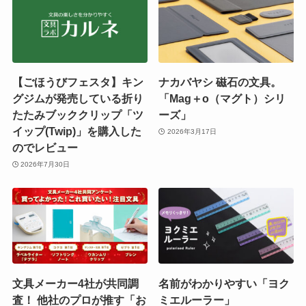
【ごほうびフェスタ】キン
ナカバヤシ 磁石の文具。
グジムが発売している折り
「Mag＋o（マグト）シリ
たたみブッククリップ「ツ
ーズ」
イップ(Twip)」を購入した
2026年3月17日
のでレビュー
2026年7月30日
文具メーカー4社が共同調
名前がわかりやすい「ヨク
査！ 他社のプロが推す「お
ミエルーラー」