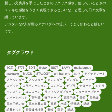
新しい文房具を手にしたときのワクワク感や、使っているときの
ステキな感情をうまく表現できるといいな、と思って日々文章を
綴っています。
デジタルな2人が綴るアナログへの想い、うまく伝わると嬉しい
です。
タグクラウド
4C芯
3776
EDiT
filofax
ISOT
LAMY
maikobungu
makuake
MUCU
STALOGY
uni-ball one
のり
アイデアノート
アケルンダー
アルスター
カレンダー
ガンダム
クーピー
コピック
コラボレーション
コンビニ
ゼブラ
ナヌーク
ミドリ
モレスキン
ユニコーン
リフィルアダプター
レターオープナー
レポートパッド
万年筆
修正テープ
原稿用紙
呉竹
四季織
日本手帖の会
日本文具大賞
書籍
水縞
特殊紙
紙紐
絵具セット
超音波洗浄器
野帳
限定
雑誌