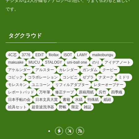
デジタルな2人が綴るアナログへの想い、うまく伝わると嬉しい
です。
タグクラウド
4C芯
3776
EDiT
filofax
ISOT
LAMY
maikobungu
makuake
MUCU
STALOGY
uni-ball one
のり
アイデアノート
アケルンダー
アルスター
カレンダー
ガンダム
クーピー
コピック
コラボレーション
コンビニ
ゼブラ
ナヌーク
ミドリ
モレスキン
ユニコーン
リフィルアダプター
レターオープナー
レポートパッド
万年筆
修正テープ
原稿用紙
呉竹
四季織
日本手帖の会
日本文具大賞
書籍
水縞
特殊紙
紙紐
絵具セット
超音波洗浄器
野帳
限定
雑誌