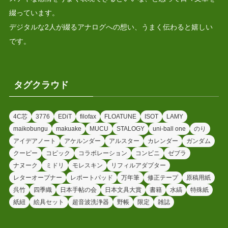
綴っています。
デジタルな2人が綴るアナログへの想い、うまく伝わると嬉しい
です。
タグクラウド
4C芯
3776
EDiT
filofax
FLOATUNE
ISOT
LAMY
maikobungu
makuake
MUCU
STALOGY
uni-ball one
のり
アイデアノート
アケルンダー
アルスター
カレンダー
ガンダム
クーピー
コピック
コラボレーション
コンビニ
ゼブラ
ナヌーク
ミドリ
モレスキン
リフィルアダプター
レターオープナー
レポートパッド
万年筆
修正テープ
原稿用紙
呉竹
四季織
日本手帖の会
日本文具大賞
書籍
水縞
特殊紙
紙紐
絵具セット
超音波洗浄器
野帳
限定
雑誌