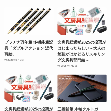
プラチナ万年筆 多機能筆記
文房具総選挙2025の投票が
具「ダブルアクション 近代
はじまったらしい～大人の
蒔絵」
勉強がはかどるリスキリン
グ文房具部門編～
2025年5月8日
2025年4月3日
文房具総選挙2025の投票が
三菱鉛筆 木軸クルトガ