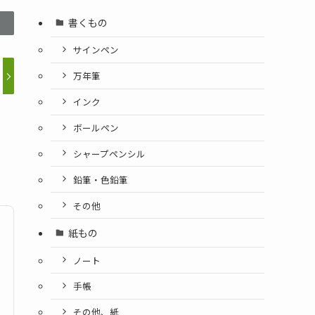
書くもの
サインペン
万年筆
インク
ボールペン
シャープペンシル
鉛筆・色鉛筆
その他
紙もの
ノート
手帳
その他、紙