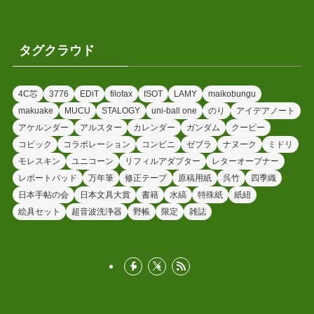
タグクラウド
4C芯
3776
EDiT
filofax
ISOT
LAMY
maikobungu
makuake
MUCU
STALOGY
uni-ball one
のり
アイデアノート
アケルンダー
アルスター
カレンダー
ガンダム
クーピー
コピック
コラボレーション
コンビニ
ゼブラ
ナヌーク
ミドリ
モレスキン
ユニコーン
リフィルアダプター
レターオープナー
レポートパッド
万年筆
修正テープ
原稿用紙
呉竹
四季織
日本手帖の会
日本文具大賞
書籍
水縞
特殊紙
紙紐
絵具セット
超音波洗浄器
野帳
限定
雑誌