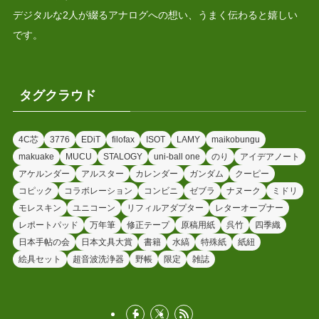
デジタルな2人が綴るアナログへの想い、うまく伝わると嬉しい
です。
タグクラウド
4C芯
3776
EDiT
filofax
ISOT
LAMY
maikobungu
makuake
MUCU
STALOGY
uni-ball one
のり
アイデアノート
アケルンダー
アルスター
カレンダー
ガンダム
クーピー
コピック
コラボレーション
コンビニ
ゼブラ
ナヌーク
ミドリ
モレスキン
ユニコーン
リフィルアダプター
レターオープナー
レポートパッド
万年筆
修正テープ
原稿用紙
呉竹
四季織
日本手帖の会
日本文具大賞
書籍
水縞
特殊紙
紙紐
絵具セット
超音波洗浄器
野帳
限定
雑誌