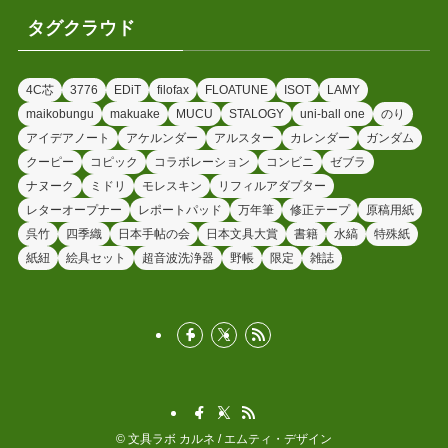
タグクラウド
4C芯
3776
EDiT
filofax
FLOATUNE
ISOT
LAMY
maikobungu
makuake
MUCU
STALOGY
uni-ball one
のり
アイデアノート
アケルンダー
アルスター
カレンダー
ガンダム
クーピー
コピック
コラボレーション
コンビニ
ゼブラ
ナヌーク
ミドリ
モレスキン
リフィルアダプター
レターオープナー
レポートパッド
万年筆
修正テープ
原稿用紙
呉竹
四季織
日本手帖の会
日本文具大賞
書籍
水縞
特殊紙
紙紐
絵具セット
超音波洗浄器
野帳
限定
雑誌
©
文具ラボ カルネ / エムティ・デザイン