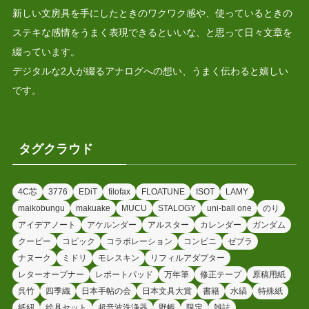
新しい文房具を手にしたときのワクワク感や、使っているときの
ステキな感情をうまく表現できるといいな、と思って日々文章を
綴っています。
デジタルな2人が綴るアナログへの想い、うまく伝わると嬉しい
です。
タグクラウド
4C芯
3776
EDiT
filofax
FLOATUNE
ISOT
LAMY
maikobungu
makuake
MUCU
STALOGY
uni-ball one
のり
アイデアノート
アケルンダー
アルスター
カレンダー
ガンダム
クーピー
コピック
コラボレーション
コンビニ
ゼブラ
ナヌーク
ミドリ
モレスキン
リフィルアダプター
レターオープナー
レポートパッド
万年筆
修正テープ
原稿用紙
呉竹
四季織
日本手帖の会
日本文具大賞
書籍
水縞
特殊紙
紙紐
絵具セット
超音波洗浄器
野帳
限定
雑誌