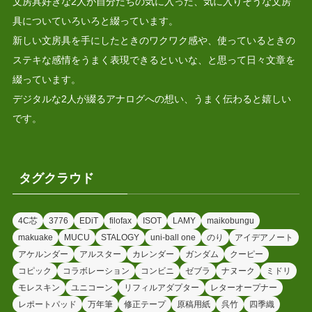
文房具好きな2人が自分たちの気に入った、気に入りそうな文房
具についていろいろと綴っています。
新しい文房具を手にしたときのワクワク感や、使っているときの
ステキな感情をうまく表現できるといいな、と思って日々文章を
綴っています。
デジタルな2人が綴るアナログへの想い、うまく伝わると嬉しい
です。
タグクラウド
4C芯
3776
EDiT
filofax
ISOT
LAMY
maikobungu
makuake
MUCU
STALOGY
uni-ball one
のり
アイデアノート
アケルンダー
アルスター
カレンダー
ガンダム
クーピー
コピック
コラボレーション
コンビニ
ゼブラ
ナヌーク
ミドリ
モレスキン
ユニコーン
リフィルアダプター
レターオープナー
レポートパッド
万年筆
修正テープ
原稿用紙
呉竹
四季織