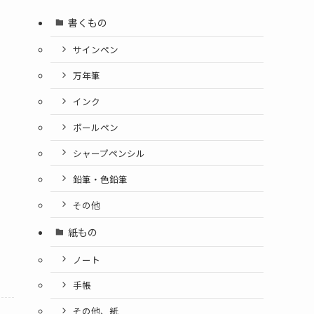
書くもの
サインペン
万年筆
インク
ボールペン
シャープペンシル
鉛筆・色鉛筆
その他
紙もの
ノート
手帳
その他、紙