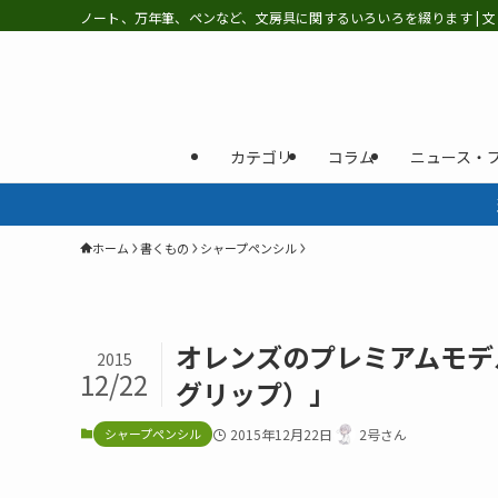
ノート、万年筆、ペンなど、文房具に関するいろいろを綴ります | 文
カテゴリ
コラム
ニュース・
ホーム
書くもの
シャープペンシル
オレンズのプレミアムモデル「
2015
12/22
グリップ）」
シャープペンシル
2015年12月22日
2号さん