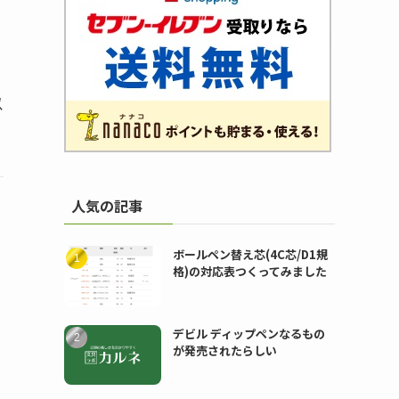
以
人気の記事
ボールペン替え芯(4C芯/D1規
格)の対応表つくってみました
ン
デビル ディップペンなるもの
が発売されたらしい