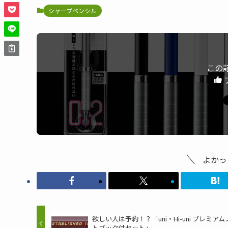
シャープペンシル
この
よかっ
欲しい人は予約！？「uni・Hi-uni プレミアム
トブック付セット」